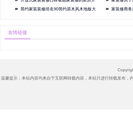
简
开放式家装装修口碑看她家装修的新房开
都有
家装修房子
放式
简约家装装修排名90简约原木风木地板大
极度
家装修商务
白
友情链接
Copyri
温馨提示：本站内容均来自于互联网转载内容，本站只进行转载发布，