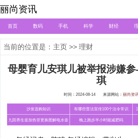
丽尚资讯
首页
数码
手机
科学
财经
当前的位置是：
主页
>>
理财
母婴育儿安琪儿被举报涉嫌参
琪
时间：2024-08-14
来源网站：
丽尚资
沙发选购知识
有哪些普法宣传100个法令常识
九阳养生壶加热管更换图解电水壶
晚上跑步半小时能减肥吗
的电路原理