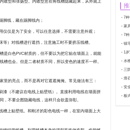
内敛型和张扬型。内敛型意在将线槽隐藏起来，从外观上
推
7
过踢脚线，藏在踢脚线内；
家
作用仅仅是为了安全，可以任意选择，不需要注意外观；
7
、床等）对线槽进行遮挡，注意施工时不要挤压线槽。
镇
1
槽是白色PVC材质的，但不要以为把它贴在墙面上，就能
水
线槽也会。但是二者材质不同，所以变色的速度不一样。
三
滑
家里的亮点，而不是再对它遮遮掩掩。常见做法有三：
安
上刷漆（不建议在电线上贴壁纸）。直接利用电线在墙面拼
板
同，不要企图隐藏电线，这样只会欲盖弥彰。
在线槽上贴壁纸。和刚才的彩色电线一样，在室内墙面上大