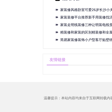
家装修风格卧室可爱26岁长沙小
卧
家装装修平台推荐新手用装修找
个好
家装走明线装修三种让明装电线
法非
精装修和家装的区别精装修和全
区别
简易家装修装饰小户型客厅贴壁
观又
友情链接
温馨提示：本站内容均来自于互联网转载内