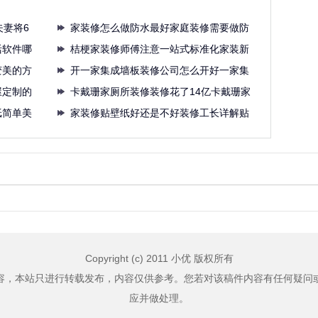
夫妻将6
家装修怎么做防水最好家庭装修需要做防
活软件哪
水的
桔梗家装修师傅注意一站式标准化家装新
变美的方
窝严
开一家集成墙板装修公司怎么开好一家集
屋定制的
成墙
卡戴珊家厕所装修装修花了14亿卡戴珊家
纸简单美
里
家装修贴壁纸好还是不好装修工长详解贴
壁纸
Copyright (c) 2011 小优 版权所有
容，本站只进行转载发布，内容仅供参考。您若对该稿件内容有任何疑问
应并做处理。