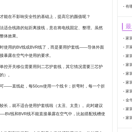
有
才能在不影响安全性的基础上，提高它的颜值呢？
最
法适合线路的短距离接线，意在将电线固定、整理。虽然
整体效果。
家
时使用的BV线或BVR线了，而是要用护套线——导体外面
开
接暴露在空气中使用的要求。
家
家
单控开关移位需要用到二芯护套线，其它情况需要三芯护
家
的）。
家
可——直线处，每50cm使用一个线卡；折弯时，每一个折
家
金
较长，就不适合使用护套线啦（太丑、太贵）。此时建议
家
——BV线和BVR线不能直接暴露在空气中，比如搭配线槽使
家