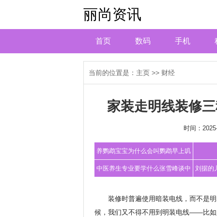
丽尚资讯
首页
数码
手机
当前的位置是：
主页
>>
财经
家装走明线装修三
时间：2025-
养鹦鹉宝宝为什么会叫鹦鹉早上叽
叽咋咋被吵
中医养生专业要学什么张雪峰谈中
刘据的
医就业前景
装修时普遍使用暗装电线，而不是明
候，我们又不得不用到明装电线——比如