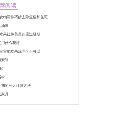
荐阅读
种食物帮你巧妙去除痘痘和雀斑
具油漆
种水果让你美美的度过经期
宅用什么花好
岁宝宝能吃果冻吗？不可以
槽安装
防灯
石粉
全期的三大计算方法
式家具