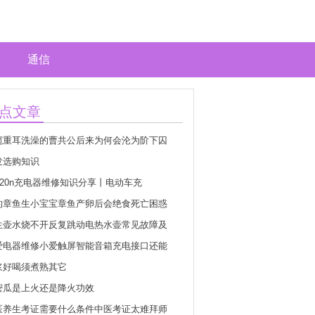
通信
点文章
窥重耳洗澡的曹共公后来为何会沦为阶下囚
发选购知识
2v20n充电器维修知识分享丨电动车充
的章鱼生小宝宝章鱼产卵后会绝食死亡困惑
生壶水烧不开反复跳动电热水壶常见故障及
爱电器维修小爱触屏智能音箱充电接口还能
浆好喝须煮熟其它
密瓜是上火还是降火功效
医养生考证需要什么条件中医考证太难拜师