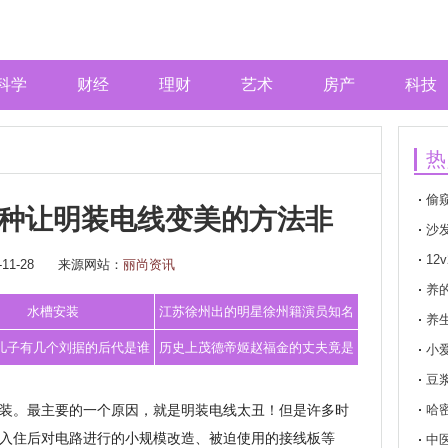
科学
财经
理财
艺术
房产
科技
热
偷
种让明装电线变美的方法非
沙
1
11-28
来源网站：
丽尚资讯
养
水槽安装
江苏徐州出的明星徐州籍演员知名
养
度前十名李
儿子有几个刘据的后代是谁
历史上茂德帝姬赵福金的丈夫竟是
小
豆
粗鲁无比残
装。最主要的一个原因，就是明装电线太丑！但是许多时
哈
入住后对电路进行的小规模改造、被迫使用的接线板等
中