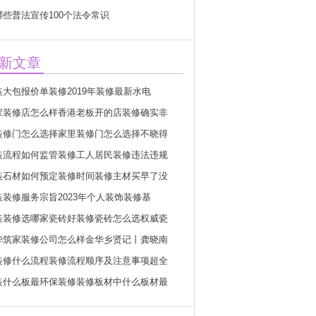
哪些普法宣传100个法令常识
新文章
装大包报价单装修2019年装修最新水电
家装修店怎么样香港老板开的店装修确实非
装修门怎么选择家里装修门怎么选择不晓得
装流程如何监管装修工人居民装修违法违规
装石材如何预定装修时间装修主材买早了没
装装修服务宗旨2023年个人装饰装修基
装装修选哪家瓷砖好装修瓷砖怎么选权威瓷
华筑家装修公司怎么样金华乡贤记丨龚晓南
装修什么流程装修流程顺序及注意事项超全
装什么板最环保装修装修板材中什么板材最