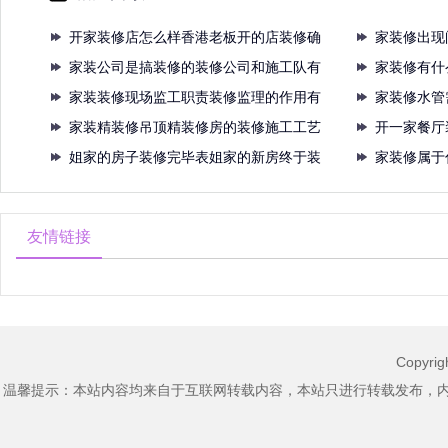
开家装修店怎么样香港老板开的店装修确
家装修出现
实非
家装公司是搞装修的装修公司和施工队有
哪个
家装修有什
什么
家装装修现场监工职责装修监理的作用有
家装修水管
哪些
家装精装修吊顶精装修房的装修施工工艺
怎么
开一家餐厅
吊顶
姐家的房子装修完毕表姐家的新房终于装
都是
家装修属于
修好
关3
友情链接
Copyri
温馨提示：本站内容均来自于互联网转载内容，本站只进行转载发布，