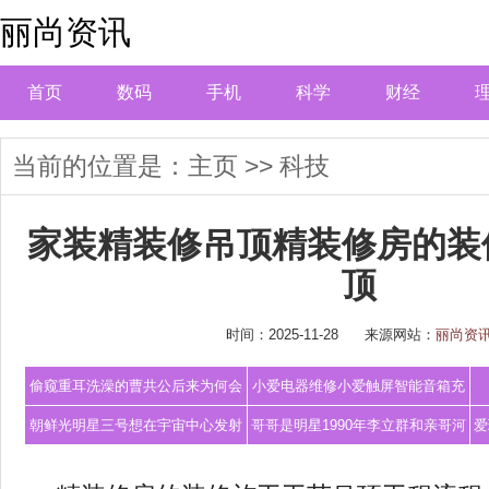
丽尚资讯
首页
数码
手机
科学
财经
当前的位置是：
主页
>>
科技
家装精装修吊顶精装修房的装
顶
时间：2025-11-28
来源网站：
丽尚资
偷窥重耳洗澡的曹共公后来为何会
小爱电器维修小爱触屏智能音箱充
沦为阶下囚
电接口还能
朝鲜光明星三号想在宇宙中心发射
哥哥是明星1990年李立群和亲哥河
爱
火箭韩国计
南相认