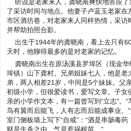
听说是老家来人，龚晓南爽快地答应了
了采访时间与地点。他妻子卢蓝玉老家在
市区酒坊巷，对老家来人同样热情，采访
并帮助拍照合影。
出生于1944年的龚晓南，看上去只有6
天时，他聊得最多的是对老家的记忆。
龚晓南出生在原汤溪县罗埠区（现金华
埠镇）山下龚村。兄弟姐妹七人，他是老
弟，两人相差21岁，中间是5个妹妹。父
初级小学，但很爱读书，爱写文章。子女
亲的小学作文本，有一篇曾写到“立志”。
鸟有翼而后能飞，人有志而后能成事业。”
室门侧板墙上写下“自戒”：“酒是串肠毒
财是生杀之由，气是惹祸根苗。”