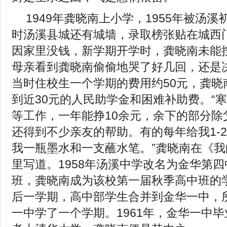
1949年龚晓南上小学，1955年被汤溪
时汤溪县城还有城墙，录取榜张贴在城西
因家里没钱，新学期开学时，龚晓南未能
母亲看到龚晓南偷偷地哭了好几回，还是
当时住校生一个学期的费用约50元，龚晓
到近30元的人民助学金和困难补助费。“
等工作，一年能挣10余元，余下的部分除
还得到不少亲友的帮助。有的每年给我1-
我一瓶墨水和一支蘸水笔。”龚晓南在《
里写道。1958年汤溪中学改名为金华第
班，龚晓南成为该校第一届秋季高中班的
后一学期，高中部学生合并到金华一中，
一中学了一个学期。1961年，金华一中毕