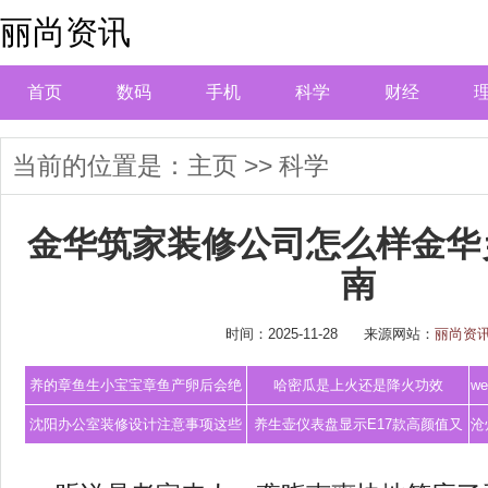
丽尚资讯
首页
数码
手机
科学
财经
当前的位置是：
主页
>>
科学
金华筑家装修公司怎么样金华
南
时间：2025-11-28
来源网站：
丽尚资
养的章鱼生小宝宝章鱼产卵后会绝
哈密瓜是上火还是降火功效
w
食死亡困惑
沈阳办公室装修设计注意事项这些
养生壶仪表盘显示E17款高颜值又
沧
一定要知道
实用的养