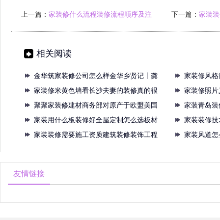
上一篇：
家装修什么流程装修流程顺序及注
下一篇：
家装装
意事项超全
相关阅读
金华筑家装修公司怎么样金华乡贤记丨龚
家装修风格
晓南
家装修米黄色墙看长沙夫妻的装修真的很
高级
家装修照片
治愈
聚聚家装修建材商务部对原产于欧盟美国
家装青岛装
台湾
家装用什么板装修好全屋定制怎么选板材
家装装修技
这3
家装装修需要施工资质建筑装修装饰工程
后的
家装风道怎
主要
做好
友情链接